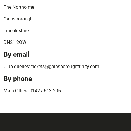
The Northolme
Gainsborough
Lincolnshire
DN21 2QW
By email
Club queries: tickets@gainsboroughtrinity.com
By phone
Main Office: 01427 613 295