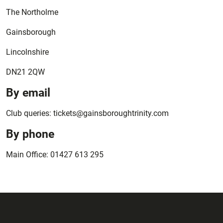
The Northolme
Gainsborough
Lincolnshire
DN21 2QW
By email
Club queries: tickets@gainsboroughtrinity.com
By phone
Main Office: 01427 613 295