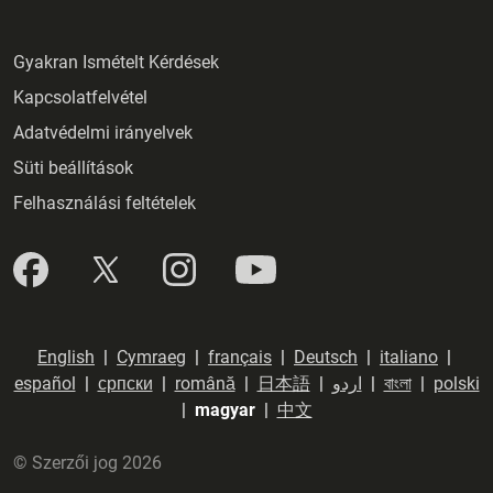
Gyakran Ismételt Kérdések
Kapcsolatfelvétel
Adatvédelmi irányelvek
Süti beállítások
Felhasználási feltételek
English
|
Cymraeg
|
français
|
Deutsch
|
italiano
|
español
|
српски
|
română
|
日本語
|
اردو
|
বাংলা
|
polski
|
magyar
|
中文
© Szerzői jog 2026