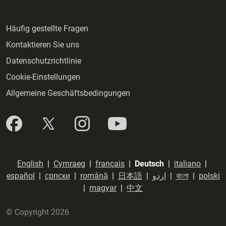
Häufig gestellte Fragen
Kontaktieren Sie uns
Datenschutzrichtlinie
Cookie-Einstellungen
Allgemeine Geschäftsbedingungen
English
|
Cymraeg
|
français
|
Deutsch
|
italiano
|
español
|
српски
|
română
|
日本語
|
اردو
|
বাংলা
|
polski
|
magyar
|
中文
© Copyright 2026