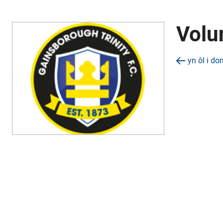
Volu
yn ôl i do